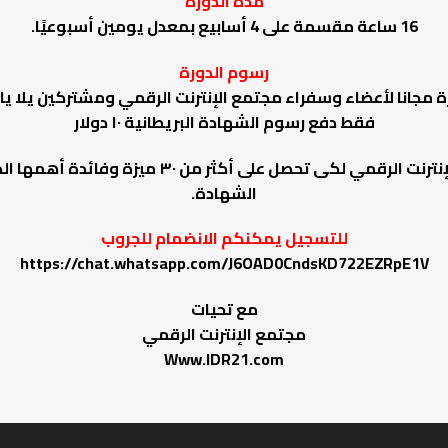
مدة الدورة
16 ساعة مقسمة على 4 أسابيع بمعدل يومين أسبوعيًا.
رسوم الدورة
رة مجانا لأعضاء وسفراء مجتمع الإنترنت الرقمي ومشتركين يلا يا
فقط دفع رسوم الشهادة البريطانية ١٠ دولار
يمكنك أن تصبح عضوا او سفيرا بمجتمع الإنترنت الرق
الشهادة.
للتسجيل يمكنكم الانضمام للجروب
https://chat.whatsapp.com/J6OAD0CndsKD722EZRpE1V
مع تحيات
مجتمع الإنترنت الرقمي
Www.IDR21.com