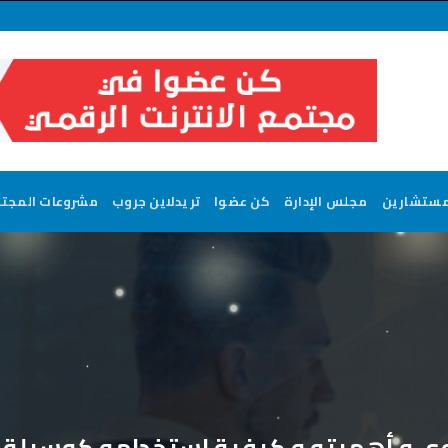
مستشارين
مجلس الإدارة
كن عضوا
تريدلاين جروب
مشروعات المجت
ى و أهميته و كيفية استخدامه كوسيلة 