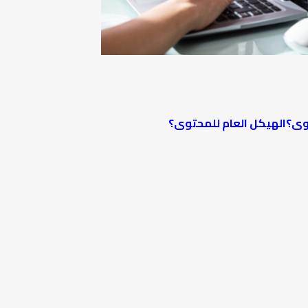
وى؟الهيكل العام للمحتوى؟