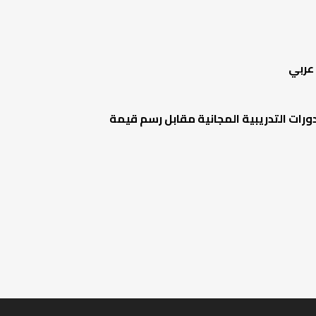
 عربي
مي لكى تحصل على أكثر من ٣٠ ميزة وفائدة أهمها الدورات التدريبية المجانية مقابل رسم قيمة