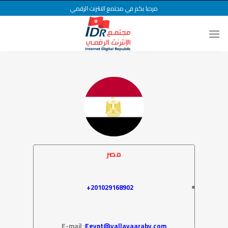
Ski
مرحبا بكم في مجتمع الانترنت الرقمي
t
conten
مصر
201029168902+
E-mail :
Egypt@yallayaaraby.com