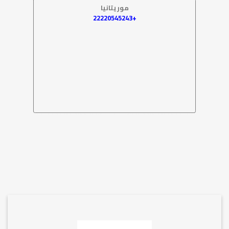
موريتانيا
+22220545243