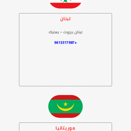
لبنان
لبنان بيروت – بعلبك
+9613317987
موريتانيا