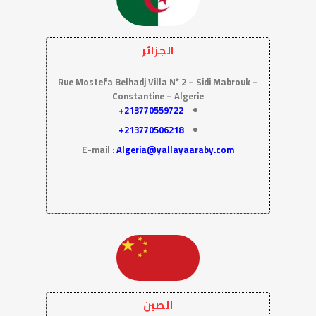
الجزائر
Rue Mostefa Belhadj Villa N* 2 – Sidi Mabrouk –
Constantine – Algerie
213770559722+
213770506218+
E-mail :
Algeria@yallayaaraby.com
الصين