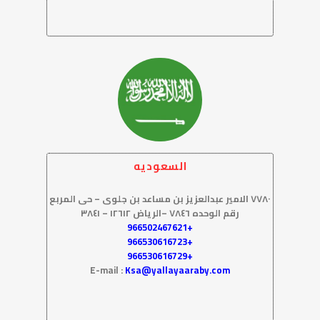
السعوديه
٧٧٨٠ الامير عبدالعزيز بن مساعد بن جلوى – حى المربع
رقم الوحده ٧٨٤٦
–
الرياض ١٢٦١٢ – ٣٨٤١
+966502467621
+966530616723
+966530616729
E-mail :
Ksa@yallayaaraby.com