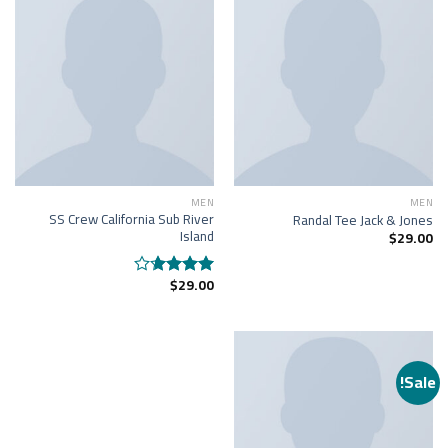
MEN
MEN
SS Crew California Sub River
Randal Tee Jack & Jones
Island
$
29.00
$
29.00
Rated
3.67
out
of 5
Sale!