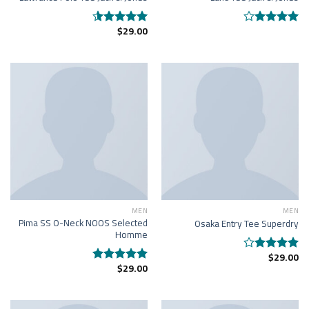
$
29.00
Rated
Rated
4.50
out
4.00
out
of 5
of 5
MEN
MEN
Pima SS O-Neck NOOS Selected
Osaka Entry Tee Superdry
Homme
$
29.00
Rated
$
29.00
4.00
out
Rated
5.00
of 5
out of 5