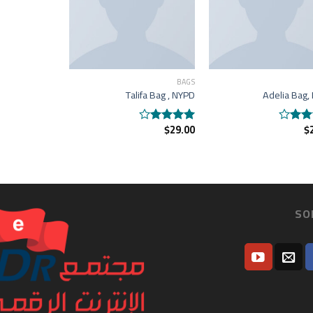
BAGS
Talifa Bag , NYPD
Adelia Bag,
$
29.00
$
Rated
4.00
out
4.0
of 5
SO