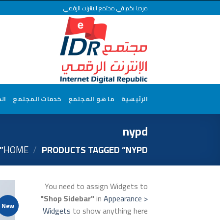
Ski
مرحبا بكم في مجتمع الانترنت الرقمي
t
conten
الرئيسية
ما هو المجتمع
خدمات المجتمع
ال
nypd
HOME
/
PRODUCTS TAGGED “NYPD”
You need to assign Widgets to
"Shop Sidebar"
in
Appearance >
New
Widgets
to show anything here