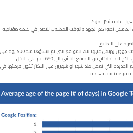
 نعول عليه بشكل مؤكد
 من الممكن تصور كم الجهد والوقت المطلوب للتصدر في كلمه مفتاحيه
تغربه على الاطلاق
إن الدراسه تؤكد ان النتيجه الاولى في محرك البحث جوجل يهيمن عليها تلك المواقع التي تم انشاؤها منذ 900 يوم عل
البحث تحتاج من الموقع الناشئ الى 650 يوم على الاقل
 الجديده التي تعمل منذ شهر او شهرين على الاكثر تكون فرصتها في
يه فرصه شبه منعدمه