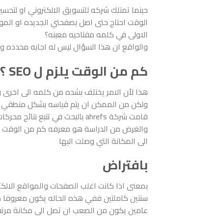
حينما تمتلك شركه للتسويق الالكتروني او لتحسي
الوقت احتاج حتى اصل بصفحتي الجديده او الموقع 
الاولى في كلمه مفتاحيه معينه؟
والواقع ان هذا السؤال ليس له اجابه محدده و
كم من الوقت يلزم ل SEO ؟
هذا لأن الامر يختلف بشده من كلمه الى اخرى 
ولكن من الممكن ان يتم قياسه بشكل منطقي 
قامت شركة ahrefs بالبحث في تتبع نتائج محركات البحث الشهيره في اكثر من 2 مليون كلمه مفتاحيه مختلفه
والغرض من الدراسة هو معرفه كم من الوقت احت
الى المكانة التي وصلت اليها
بافتراض
بمعنى اذا كانت اغلب الصفحات والمواقع الالكترو
سنتين كاملتين ففي هذه الحاله يكون معروفا من
عامين يكون من الصعب ان تصل الى مكانة مرتفع