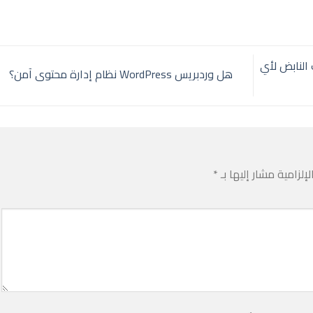
يم Graphic Design القلب النابض لأي
هل وردبريس WordPress نظام إدارة محتوى آمن؟
إلزامية مشار إليها بـ
*