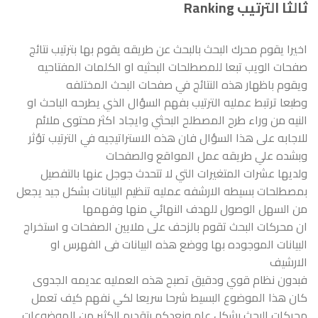
ثالثا الترتيب Ranking
اخيرا يقوم محرك البحث بالبحث عن طريقه يقوم بها بترتيب نتائج
صفحات الويب تبعا للمصطلحات البحثيه او الكلمات المفتاحيه
ويقوم باظهار هذه النتائج في صفحات البحث المختلفه
وطبعا ترتبط عمليه الترتيب بفهم السؤال الذي يطرحه الباحث او
النيه من وراء طرح المصطلح البحثي وايجاد اكثر محتوى ملائم
للاجابه على هذا السؤال فان هذه الاستراتيجيه في الترتيب تؤثر
وبشده علي طريقه عمل المواقع والصفحات
ولديها عشرات المتغيرات التي لا تتحدث جوجل عنها بالتفصيل
بمصطلحات بسيطه الارشفه عمليه تنظيم البيانات بشكل جيد يجعل
من السهل الوصول للهدف النهائي منها وفهمها
ان محركات البحث تقوم بالزحف على ملايين الصفحات و استخراج
البيانات الموجوده بها ووضع هذه البيانات فى الفهرس او
الارشيف
فبدون نظام قوي ودقيق تصبح هذه العمليه عديمه الجدوى
كان هذا الموضوع البسيط شرحا سريعا لكي نفهم كيف تعمل
محركات البحث بشكل عام ونعدكم بتقديم الكثير من الموضوعات