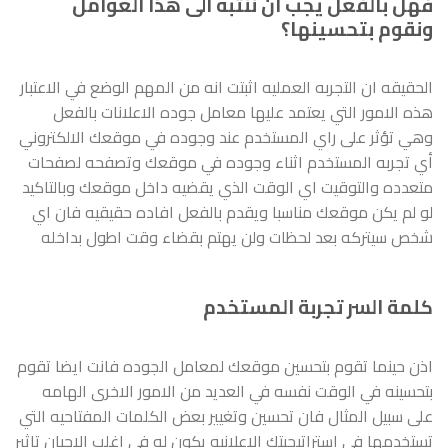
فهل بالفعل يجب ان ننتبه الى هذا العوامل
ونقوم بتحسينها؟
الحقيقه ان التجربه العمليه اثبتت انه من المهم الوضع في الاعتبار
هذه الامور التي يعتمد عليها معامل جوده الاعلانات بالفعل
وهي تؤثر على راي المستخدم عند وجوده في موقعك الالكتروني
أي تجربه المستخدم اثناء وجوده في موقعك وتصفحه لصفحات
متعدده والتوقيت اي الوقت الذي يقضيه داخل موقعك وبالتاكيد
لو لم يكن موقعك مناسبا ويقدم بالفعل افاده حقيقيه فان اي
شخص سيتركه بعد لحظات ولن يهتم بقضاء وقت اطول بداخله
كلمة السر تجربة المستخدم
اذن حينما تقوم بتحسين موقعك لمعامل الجوده فانت ايضا تقوم
بتحسينه في الوقت نفسه في العديد من الامور الاخرى الهامه
على سبيل المثال فان تحسين وتغيير بعض الكلمات المفتاحيه التي
تستخدمها في استراتيجيتك الاعلانيه يكون له في اغلب الاحيان تاثير