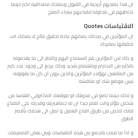
ان هذا يمنحهم أريحية في القبول ويمنحك مصداقيه اكبر حينما
تخاطبهم في محاوله لاقناعهم بشراء المنتج
الاقتباسات Quotes
ان المؤثرين في مجالك يمكنهم عادة تحقيق نتائج لا يمكنك انت
تحقيقها بمفردك
و ذلك لان المؤثرين يتم الاستماع اليهم والنظر الى ما يقدمونه
بالكثير من الاحترام وباهتمام شديد وذلك يرجع الى وجود عدد كبير
من المتابعين لهؤلاء المؤثرين والذين يرون ان كل ما يقولونه
ليس موضع شك او مناقشة
و لذلك حينما تضع فى مدونتك او موقعك الالكتروني اقتباسا من
شخص مؤثر وانت تعلم جيدا ان له جماهيريته وقدرته على الاقناع
فانك تلخص من طريق اقناع العميل و تصل الى هدفك بأقصر
الطرق
و اذا ما قمت بالجمع بين هذه الاقتباسات وبين بعض التصميمات