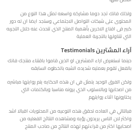
ولذلك فانك تجد دوما مشاركه واسعه لمثل هذا النوع من
المحتوى على شبكات التواصل الاجتماعي وستجد ايضا ان له دور
كبير فى اقناع الاخرين بأهمية المنتج الذي تتحدث عنه خلال التجربه
التي تتناولها بالتجربة العملية
آراء المشترين Testimonials
حينما تستعرض اراء المشترين او الذين قاموا باقتناء منتجك فانك
بالفعل تقوم بعمليه شديده الشبه بالخطوه السابقه
ولكن الفرق الوحيد يتمثل في ان هذه الحكايه يتم روايتها مباشره
من اصحابها وبالاسلوب الذي يرونه مناسبا وبالكلمات التي
يختارونها اثناء روايتهم
فبالتالي في العاده تحقق هذه النوعيه من المحتويات اقبالا اشد
واكثر لان الناس يريدون رؤيه ومشاهده النتائج الفعليه من
اصحابها اكثر من قراءتهم لهذه النتائج من صاحب المنتج