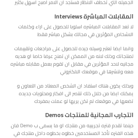
الجميله التي تخطف الانظار فستجد ان الامر اصبح اسهل بكثير
المقابلات المباشرة Interviews
لا تعد المقابلات المباشره اسلوبا للحصول على اراء وكلمات
الاشخاص المؤثرين في مجالك بشكل مباشر فقط
وانما ايضا تعتبر وسيله جيده للحصول على مراجعات وتقييمات
لمنتجاتك وذلك لانه من الممكن ان تمنح عرضا خاصا او هديه
مجانيه لاحد المؤثرين في مقابل ان تقوم بعمل مقابله مباشره
معه وتنشرها في موقعك الالكتروني
وبذلك يكون هناك استفاد ان الشخص المعتاد من التعاون و
يمكنك ايضا من خلال ذلك تنتصر الى افكار ومحتويات جديده
تضعها في موقعك لم تكن يريها لو عملت بمفردك
التجارب المجانية للمنتجات Demos
حينما تقدم فتره تجريبيه من منتجك او ما يسمى ب Demo فان
هذه الفتره تأخذ المستخدمين خطوه بخطوه داخل منتجك في