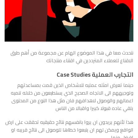
نتحدث معا في هذا الموضوع الهام عن مجموعة من أهم طرق
الاقناع للعملاء المترددين في اقتناء منتجاتك
التجارب العملية Case Studies
حينما تعرض امثله عمليه للاشخاص الذين قمت بمساعدتهم
وتوجيههم الى الاتجاه الصحيح الذي يستطيعون من خلاله تنميه
اعمالهم والوصول لاهدافهم فان مثل هذا النوع من المحتوى
يلقي عاده قبولا كبيرا واقبالا من الناس
هذا لأنهم يريدون ان يروا بانفسهم نتائج حقيقيه تحققت على ارض
الواقع ويمكن لهم ان يتبعوا خطاها للوصول الى نتائج قريبه او
افضل منها